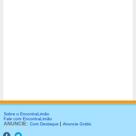
Sobre o EncontraLimão
Fale com EncontraLimão
ANUNCIE:
|
Com Destaque
Anuncie Grátis