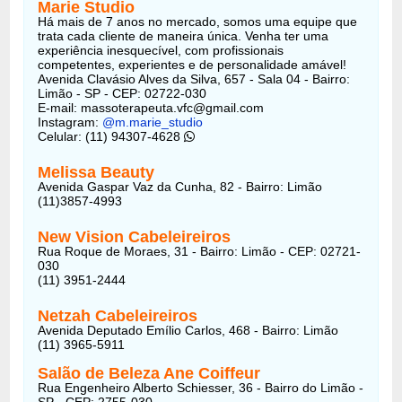
Marie Studio
Há mais de 7 anos no mercado, somos uma equipe que
trata cada cliente de maneira única. Venha ter uma
experiência inesquecível, com profissionais
competentes, experientes e de personalidade amável!
Avenida Clavásio Alves da Silva, 657 - Sala 04 - Bairro:
Limão - SP - CEP: 02722-030
E-mail: massoterapeuta.vfc@gmail.com
Instagram:
@m.marie_studio
Celular: (11) 94307-4628
Melissa Beauty
Avenida Gaspar Vaz da Cunha, 82 - Bairro: Limão
(11)3857-4993
New Vision Cabeleireiros
Rua Roque de Moraes, 31 - Bairro: Limão - CEP: 02721-
030
(11) 3951-2444
Netzah Cabeleireiros
Avenida Deputado Emílio Carlos, 468 - Bairro: Limão
(11) 3965-5911
Salão de Beleza Ane Coiffeur
Rua Engenheiro Alberto Schiesser, 36 - Bairro do Limão -
SP - CEP: 2755-030